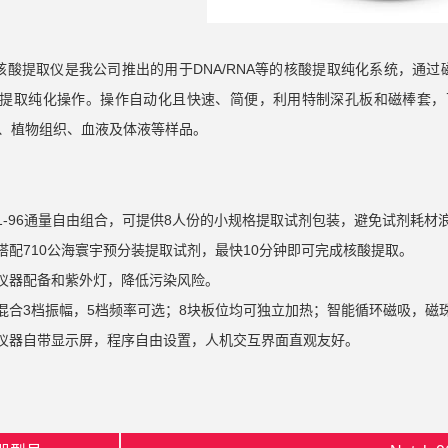
核酸提取仪是我公司推出的用于
DNA/RNA
等的核酸提取纯化系统，通过
提取纯化操作。操作自动化且快速、简便，利用特制深孔板和磁棒套，
、植物组织、血液及体液等样品。
1-96
通量自由组合，可提供
8
人份的小规格提取试剂包装，避免试剂耗材
搭配710公海寰宇预分装提取试剂，最快
10
分钟即可完成核酸提取。
仪器配备和紫外灯，降低污染风险。
混合
3
档振幅，
5
档频率可选；
8
块板位均可独立加热；智能循环磁吸，磁
仪器自带显示屏，程序自由设置，人机交互界面直观友好。