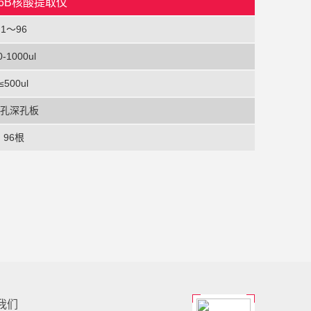
 96B核酸提取仪
1～96
0-1000ul
≤500ul
6孔深孔板
96根
我们