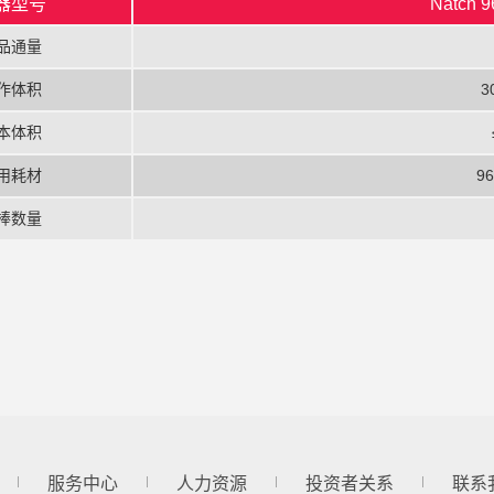
器型号
Natch
品通量
作体积
3
本体积
用耗材
9
棒数量
服务中心
人力资源
投资者关系
联系