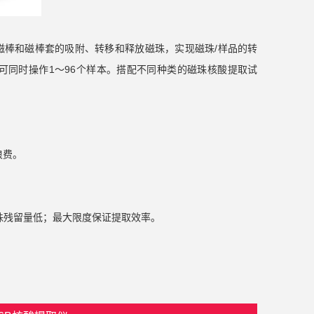
磁棒和磁棒套的吸附、转移和释放磁珠，实现磁珠
/
样品的转
可同时操作
1
～
96
个样本。搭配不同种类的磁珠核酸提取试
浪费。
珠残留量低；最大限度保证提取效率。